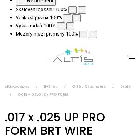
Režim čtení
Škálování obsahu
100
%
Velikost písma
100
%
Výška řádků
100
%
Mezery mezi písmeny
100
%
altisgroup.cz
E-Shop
Ortho Organizers
Dráty
OCEL - OBLOUKY PRO FORM
.017 x .025 UP PRO
FORM BRT WIRE