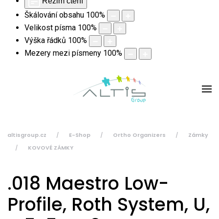
Režim čtení
Škálování obsahu
100
%
Velikost písma
100
%
Výška řádků
100
%
Mezery mezi písmeny
100
%
altisgroup.cz
E-Shop
Ortho Organizers
Zámky
KOVOVÉ ZÁMKY
.018 Maestro Low-
Profile, Roth System, U,