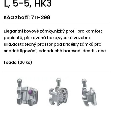
L, 5-5, HK3
Kód zboží: 711-298
Elegantní kovové zámky,nízký profil pro komfort
pacientů, pískovaná báze,vysoká vazební
síla,dostatečný prostor pod křidélky zámků pro
snadné ligování,jednoduchá barevná identifikace.
1 sada (20 ks)