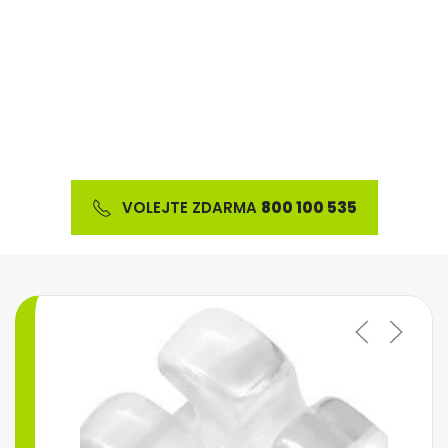
Nabízíme širokou škálu ortodontického materiálu
a výrobků z oblasti estetické stomatologie
VOLEJTE ZDARMA
800 100 535