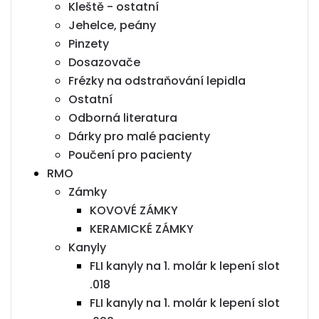
Kleště - ostatní
Jehelce, peány
Pinzety
Dosazovače
Frézky na odstraňování lepidla
Ostatní
Odborná literatura
Dárky pro malé pacienty
Poučení pro pacienty
RMO
Zámky
KOVOVÉ ZÁMKY
KERAMICKÉ ZÁMKY
Kanyly
FLI kanyly na 1. molár k lepení slot
.018
FLI kanyly na 1. molár k lepení slot