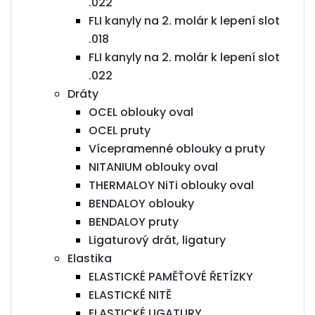
.022
FLI kanyly na 2. molár k lepení slot
.018
FLI kanyly na 2. molár k lepení slot
.022
Dráty
OCEL oblouky oval
OCEL pruty
Vícepramenné oblouky a pruty
NITANIUM oblouky oval
THERMALOY NiTi oblouky oval
BENDALOY oblouky
BENDALOY pruty
Ligaturový drát, ligatury
Elastika
ELASTICKÉ PAMĚŤOVÉ ŘETÍZKY
ELASTICKÉ NITĚ
ELASTICKÉ LIGATURY