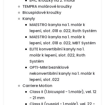
EPIC kroužky na 2. molár
TEMPRA molárové kroužky
Bicuspidové kroužky
Kanyly
MAESTRO kanyla na 1. molár k
lepení, slot .018 a .022, Roth Systém
MAESTRO kanyla na 1. molár k
lepení, slot .018 a .022, MBT Systém
ELITE konvertibilní kanyly na 1.
molár k lepení, slot .022, Roth
Systém
OPTI-MIM bezniklové
nekonvertibilní kanyly na 1. molár k
lepení, slot .022
Carriere Motion
Class II (1.bicuspid - 1.molár), vel. 12
- 21 mm
Class II (cuspid - 1.molár), vel. 22 -