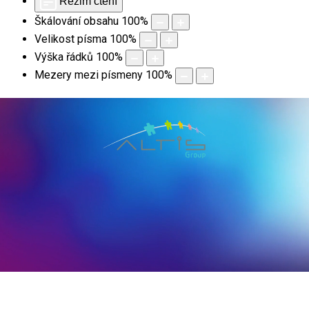
Režim čtení
Škálování obsahu
100
%
Velikost písma
100
%
Výška řádků
100
%
Mezery mezi písmeny
100
%