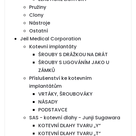
Pružiny
Clony
Nástroje
Ostatní
Jeil Medical Corporation
Kotevní implantáty
ŠROUBY S DRÁŽKOU NA DRÁT
ŠROUBY S LIGOVÁNÍM JAKO U
ZÁMKŮ
Příslušenství ke kotevním
implantátům
VRTÁKY, ŠROUBOVÁKY
NÁSADY
PODSTAVCE
SAS - kotevní dlahy - Junji Sugawara
KOTEVNÍ DLAHY TVARU „Y“
KOTEVNÍ DLAHY TVARU „T“