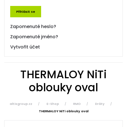
Přihlásit se
Zapomenuté heslo?
Zapomenuté jméno?
Vytvořit účet
THERMALOY NiTi
oblouky oval
altisgroup.cz
E-Shop
RMO
Dráty
THERMALOY NiTi oblouky oval