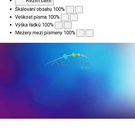
Režim čtení
Škálování obsahu
100
%
Velikost písma
100
%
Výška řádků
100
%
Mezery mezi písmeny
100
%