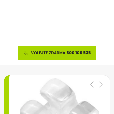
Nabízíme širokou škálu ortodontického materiálu
a výrobků z oblasti estetické stomatologie
VOLEJTE ZDARMA
800 100 535