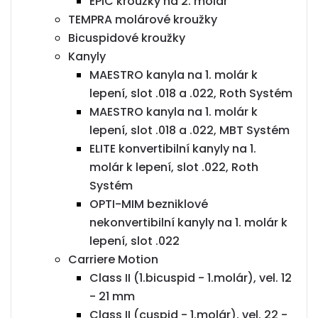
EPIC kroužky na 2. molár
TEMPRA molárové kroužky
Bicuspidové kroužky
Kanyly
MAESTRO kanyla na 1. molár k
lepení, slot .018 a .022, Roth Systém
MAESTRO kanyla na 1. molár k
lepení, slot .018 a .022, MBT Systém
ELITE konvertibilní kanyly na 1.
molár k lepení, slot .022, Roth
Systém
OPTI-MIM bezniklové
nekonvertibilní kanyly na 1. molár k
lepení, slot .022
Carriere Motion
Class II (1.bicuspid - 1.molár), vel. 12
- 21 mm
Class II (cuspid - 1.molár), vel. 22 -