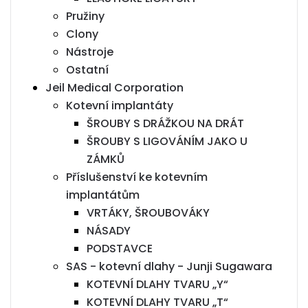
Pružiny
Clony
Nástroje
Ostatní
Jeil Medical Corporation
Kotevní implantáty
ŠROUBY S DRÁŽKOU NA DRÁT
ŠROUBY S LIGOVÁNÍM JAKO U
ZÁMKŮ
Příslušenství ke kotevním
implantátům
VRTÁKY, ŠROUBOVÁKY
NÁSADY
PODSTAVCE
SAS - kotevní dlahy - Junji Sugawara
KOTEVNÍ DLAHY TVARU „Y“
KOTEVNÍ DLAHY TVARU „T“