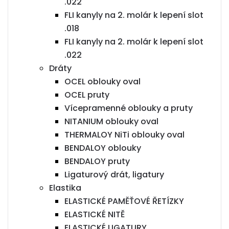
.022
FLI kanyly na 2. molár k lepení slot
.018
FLI kanyly na 2. molár k lepení slot
.022
Dráty
OCEL oblouky oval
OCEL pruty
Vícepramenné oblouky a pruty
NITANIUM oblouky oval
THERMALOY NiTi oblouky oval
BENDALOY oblouky
BENDALOY pruty
Ligaturový drát, ligatury
Elastika
ELASTICKÉ PAMĚŤOVÉ ŘETÍZKY
ELASTICKÉ NITĚ
ELASTICKÉ LIGATURY