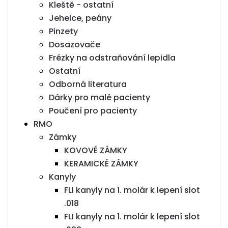
Kleště - ostatní
Jehelce, peány
Pinzety
Dosazovače
Frézky na odstraňování lepidla
Ostatní
Odborná literatura
Dárky pro malé pacienty
Poučení pro pacienty
RMO
Zámky
KOVOVÉ ZÁMKY
KERAMICKÉ ZÁMKY
Kanyly
FLI kanyly na 1. molár k lepení slot
.018
FLI kanyly na 1. molár k lepení slot