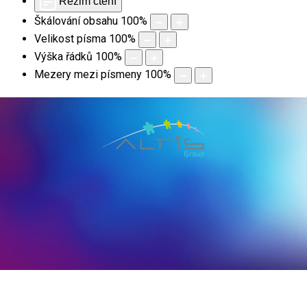
Režim čtení
Škálování obsahu
100
%
Velikost písma
100
%
Výška řádků
100
%
Mezery mezi písmeny
100
%