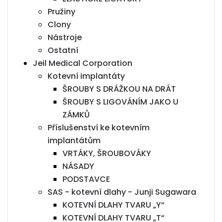
Pružiny
Clony
Nástroje
Ostatní
Jeil Medical Corporation
Kotevní implantáty
ŠROUBY S DRÁŽKOU NA DRÁT
ŠROUBY S LIGOVÁNÍM JAKO U
ZÁMKŮ
Příslušenství ke kotevním
implantátům
VRTÁKY, ŠROUBOVÁKY
NÁSADY
PODSTAVCE
SAS - kotevní dlahy - Junji Sugawara
KOTEVNÍ DLAHY TVARU „Y“
KOTEVNÍ DLAHY TVARU „T“