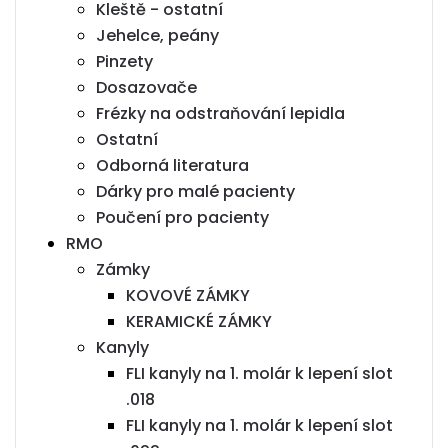
Kleště - ostatní
Jehelce, peány
Pinzety
Dosazovače
Frézky na odstraňování lepidla
Ostatní
Odborná literatura
Dárky pro malé pacienty
Poučení pro pacienty
RMO
Zámky
KOVOVÉ ZÁMKY
KERAMICKÉ ZÁMKY
Kanyly
FLI kanyly na 1. molár k lepení slot
.018
FLI kanyly na 1. molár k lepení slot