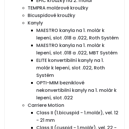
EPIC kroužky na 2. molár
TEMPRA molárové kroužky
Bicuspidové kroužky
Kanyly
MAESTRO kanyla na 1. molár k
lepení, slot .018 a .022, Roth Systém
MAESTRO kanyla na 1. molár k
lepení, slot .018 a .022, MBT Systém
ELITE konvertibilní kanyly na 1.
molár k lepení, slot .022, Roth
Systém
OPTI-MIM bezniklové
nekonvertibilní kanyly na 1. molár k
lepení, slot .022
Carriere Motion
Class II (1.bicuspid - 1.molár), vel. 12
- 21 mm
Class II (cuspid - 1.molár), vel. 22 -