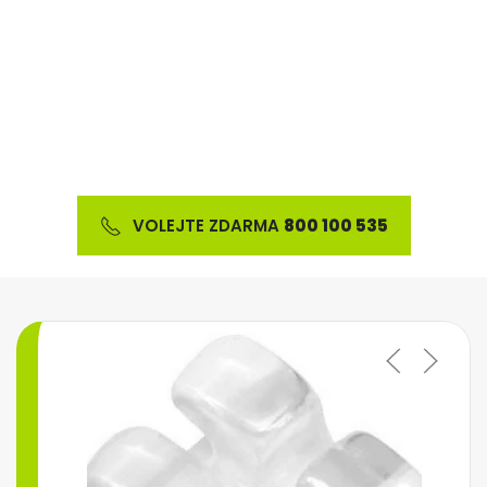
Nabízíme širokou škálu ortodontického materiálu
a výrobků z oblasti estetické stomatologie
VOLEJTE ZDARMA
800 100 535