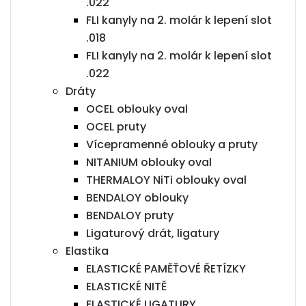
.022
FLI kanyly na 2. molár k lepení slot
.018
FLI kanyly na 2. molár k lepení slot
.022
Dráty
OCEL oblouky oval
OCEL pruty
Vícepramenné oblouky a pruty
NITANIUM oblouky oval
THERMALOY NiTi oblouky oval
BENDALOY oblouky
BENDALOY pruty
Ligaturový drát, ligatury
Elastika
ELASTICKÉ PAMĚŤOVÉ ŘETÍZKY
ELASTICKÉ NITĚ
ELASTICKÉ LIGATURY