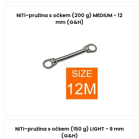
NiTi–pružina s očkem (200 g) MEDIUM - 12
mm (G&H)
NiTi–pružina s očkem (150 g) LIGHT - 9 mm
(G&H)