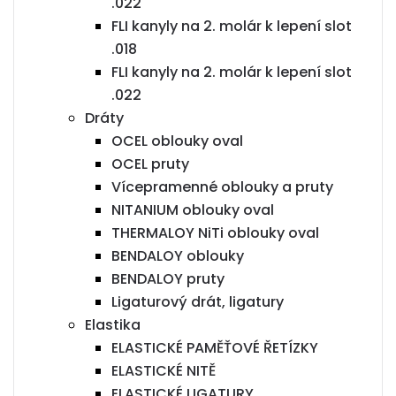
.022
FLI kanyly na 2. molár k lepení slot
.018
FLI kanyly na 2. molár k lepení slot
.022
Dráty
OCEL oblouky oval
OCEL pruty
Vícepramenné oblouky a pruty
NITANIUM oblouky oval
THERMALOY NiTi oblouky oval
BENDALOY oblouky
BENDALOY pruty
Ligaturový drát, ligatury
Elastika
ELASTICKÉ PAMĚŤOVÉ ŘETÍZKY
ELASTICKÉ NITĚ
ELASTICKÉ LIGATURY