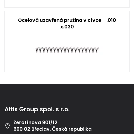
Ocelová uzavřená pružina v cívce - .010
x.030
Altis Group spol. s r.o.
Žerotínova 901/12
690 02 Břeclav, Česká republika