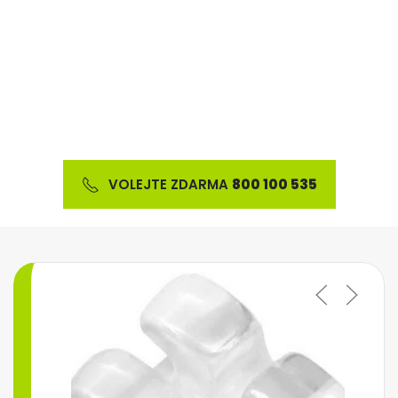
Nabízíme širokou škálu ortodontického materiálu
a výrobků z oblasti estetické stomatologie
VOLEJTE ZDARMA
800 100 535