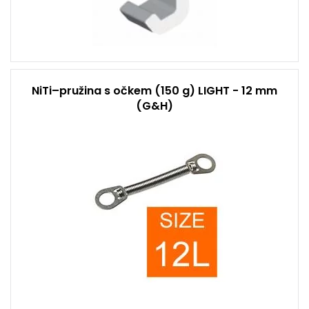
NiTi–pružina s očkem (150 g) LIGHT - 12 mm
(G&H)