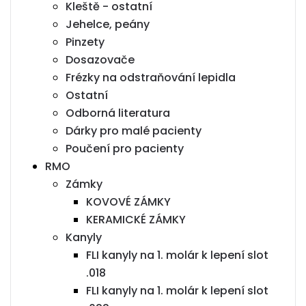
Kleště - ostatní
Jehelce, peány
Pinzety
Dosazovače
Frézky na odstraňování lepidla
Ostatní
Odborná literatura
Dárky pro malé pacienty
Poučení pro pacienty
RMO
Zámky
KOVOVÉ ZÁMKY
KERAMICKÉ ZÁMKY
Kanyly
FLI kanyly na 1. molár k lepení slot
.018
FLI kanyly na 1. molár k lepení slot