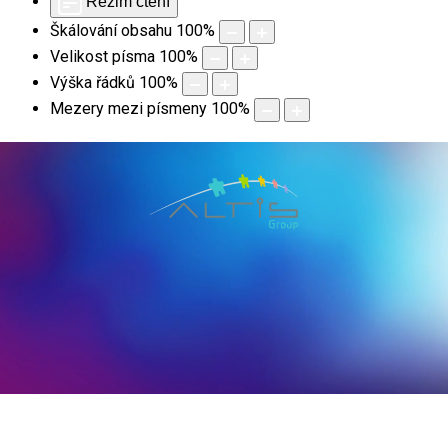
Režim čtení
Škálování obsahu
100
%
Velikost písma
100
%
Výška řádků
100
%
Mezery mezi písmeny
100
%