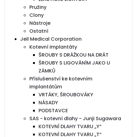
Pružiny
Clony
Nástroje
Ostatní
Jeil Medical Corporation
Kotevní implantáty
ŠROUBY S DRÁŽKOU NA DRÁT
ŠROUBY S LIGOVÁNÍM JAKO U
ZÁMKŮ
Příslušenství ke kotevním
implantátům
VRTÁKY, ŠROUBOVÁKY
NÁSADY
PODSTAVCE
SAS - kotevní dlahy - Junji Sugawara
KOTEVNÍ DLAHY TVARU „Y“
KOTEVNÍ DLAHY TVARU „T“