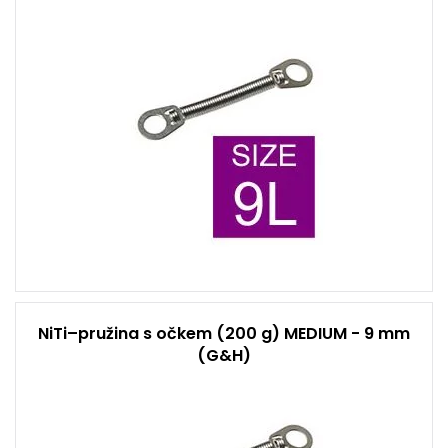
NiTi–pružina s očkem (200 g) MEDIUM - 9 mm
(G&H)