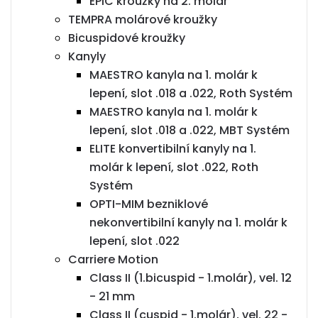
EPIC kroužky na 2. molár
TEMPRA molárové kroužky
Bicuspidové kroužky
Kanyly
MAESTRO kanyla na 1. molár k
lepení, slot .018 a .022, Roth Systém
MAESTRO kanyla na 1. molár k
lepení, slot .018 a .022, MBT Systém
ELITE konvertibilní kanyly na 1.
molár k lepení, slot .022, Roth
Systém
OPTI-MIM bezniklové
nekonvertibilní kanyly na 1. molár k
lepení, slot .022
Carriere Motion
Class II (1.bicuspid - 1.molár), vel. 12
- 21 mm
Class II (cuspid - 1.molár), vel. 22 -