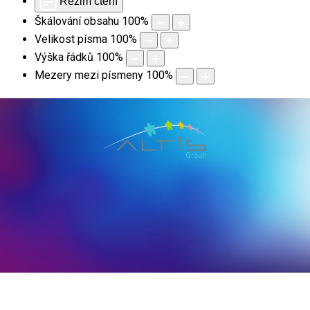
Režim čtení
Škálování obsahu
100
%
Velikost písma
100
%
Výška řádků
100
%
Mezery mezi písmeny
100
%