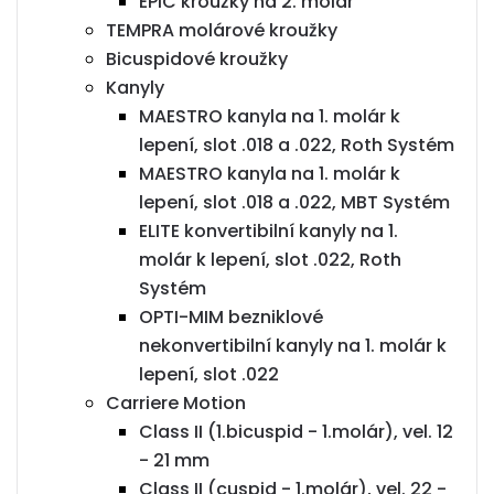
EPIC kroužky na 2. molár
TEMPRA molárové kroužky
Bicuspidové kroužky
Kanyly
MAESTRO kanyla na 1. molár k
lepení, slot .018 a .022, Roth Systém
MAESTRO kanyla na 1. molár k
lepení, slot .018 a .022, MBT Systém
ELITE konvertibilní kanyly na 1.
molár k lepení, slot .022, Roth
Systém
OPTI-MIM bezniklové
nekonvertibilní kanyly na 1. molár k
lepení, slot .022
Carriere Motion
Class II (1.bicuspid - 1.molár), vel. 12
- 21 mm
Class II (cuspid - 1.molár), vel. 22 -