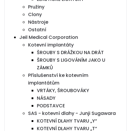
Pružiny
Clony
Nástroje
Ostatní
Jeil Medical Corporation
Kotevní implantáty
ŠROUBY S DRÁŽKOU NA DRÁT
ŠROUBY S LIGOVÁNÍM JAKO U
ZÁMKŮ
Příslušenství ke kotevním
implantátům
VRTÁKY, ŠROUBOVÁKY
NÁSADY
PODSTAVCE
SAS - kotevní dlahy - Junji Sugawara
KOTEVNÍ DLAHY TVARU „Y“
KOTEVNÍ DLAHY TVARU „T“