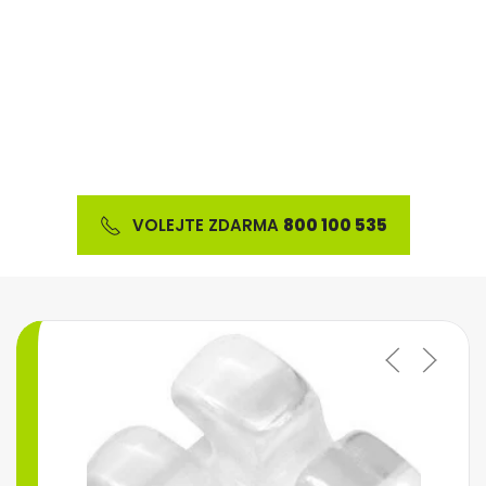
Nabízíme širokou škálu ortodontického materiálu
a výrobků z oblasti estetické stomatologie
VOLEJTE ZDARMA
800 100 535