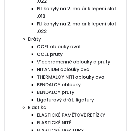
.022
FLI kanyly na 2. molár k lepení slot
.018
FLI kanyly na 2. molár k lepení slot
.022
Dráty
OCEL oblouky oval
OCEL pruty
Vícepramenné oblouky a pruty
NITANIUM oblouky oval
THERMALOY NiTi oblouky oval
BENDALOY oblouky
BENDALOY pruty
Ligaturový drát, ligatury
Elastika
ELASTICKÉ PAMĚŤOVÉ ŘETÍZKY
ELASTICKÉ NITĚ
ELASTICKÉ LIGATURY