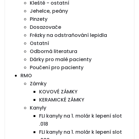
Kleště - ostatní
Jehelce, peány
Pinzety
Dosazovače
Frézky na odstraňování lepidla
Ostatní
Odborná literatura
Dárky pro malé pacienty
Poučení pro pacienty
RMO
Zámky
KOVOVÉ ZÁMKY
KERAMICKÉ ZÁMKY
Kanyly
FLI kanyly na 1. molár k lepení slot
.018
FLI kanyly na 1. molár k lepení slot