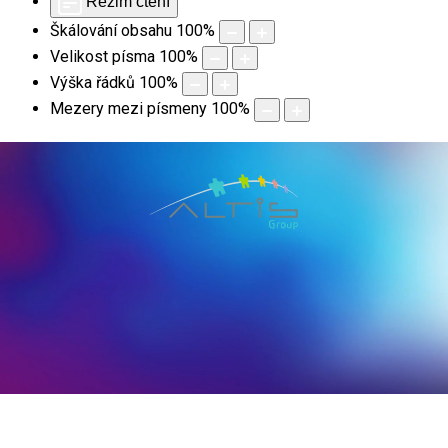
Režim čtení
Škálování obsahu
100
%
Velikost písma
100
%
Výška řádků
100
%
Mezery mezi písmeny
100
%