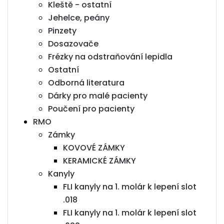
Kleště - ostatní
Jehelce, peány
Pinzety
Dosazovače
Frézky na odstraňování lepidla
Ostatní
Odborná literatura
Dárky pro malé pacienty
Poučení pro pacienty
RMO
Zámky
KOVOVÉ ZÁMKY
KERAMICKÉ ZÁMKY
Kanyly
FLI kanyly na 1. molár k lepení slot
.018
FLI kanyly na 1. molár k lepení slot