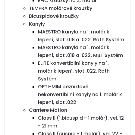
EPIC kroužky na 2. molár
TEMPRA molárové kroužky
Bicuspidové kroužky
Kanyly
MAESTRO kanyla na 1. molár k
lepení, slot .018 a .022, Roth Systém
MAESTRO kanyla na 1. molár k
lepení, slot .018 a .022, MBT Systém
ELITE konvertibilní kanyly na 1.
molár k lepení, slot .022, Roth
Systém
OPTI-MIM bezniklové
nekonvertibilní kanyly na 1. molár k
lepení, slot .022
Carriere Motion
Class II (1.bicuspid - 1.molár), vel. 12
- 21 mm
Class II (cuspid - 1.molár), vel. 22 -