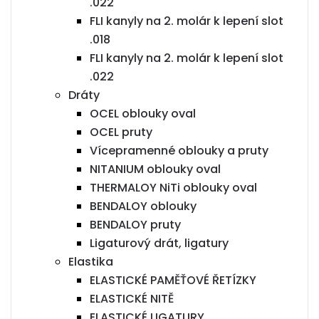
.022
FLI kanyly na 2. molár k lepení slot
.018
FLI kanyly na 2. molár k lepení slot
.022
Dráty
OCEL oblouky oval
OCEL pruty
Vícepramenné oblouky a pruty
NITANIUM oblouky oval
THERMALOY NiTi oblouky oval
BENDALOY oblouky
BENDALOY pruty
Ligaturový drát, ligatury
Elastika
ELASTICKÉ PAMĚŤOVÉ ŘETÍZKY
ELASTICKÉ NITĚ
ELASTICKÉ LIGATURY