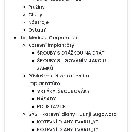
Pružiny
Clony
Nástroje
Ostatní
Jeil Medical Corporation
Kotevní implantáty
ŠROUBY S DRÁŽKOU NA DRÁT
ŠROUBY S LIGOVÁNÍM JAKO U
ZÁMKŮ
Příslušenství ke kotevním
implantátům
VRTÁKY, ŠROUBOVÁKY
NÁSADY
PODSTAVCE
SAS - kotevní dlahy - Junji Sugawara
KOTEVNÍ DLAHY TVARU „Y“
KOTEVNÍ DLAHY TVARU „T“