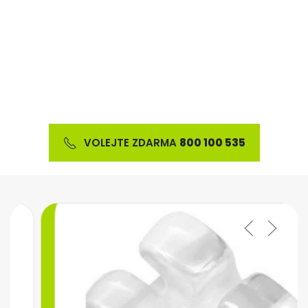
Nabízíme širokou škálu ortodontického materiálu
a výrobků z oblasti estetické stomatologie
VOLEJTE ZDARMA
800 100 535